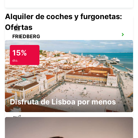
Alquiler de coches y furgonetas:
Ofertas
FRIEDBERG
FRIEDBERG - GERMANY
15%
dto.
OFFENBACH MAIN NEW FROM 1 8 26
OFFENBACH - GERMANY
Disfruta de Lisboa por menos
AEROPUERTO DE FRANKFURT
TERMINAL 1