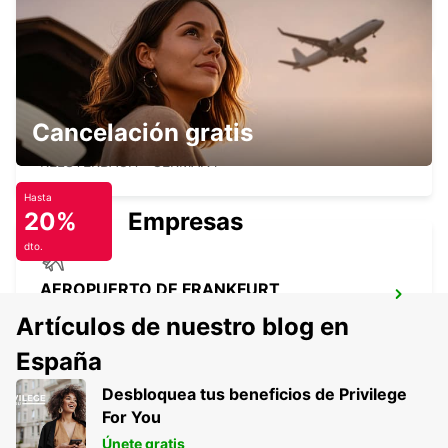
FRANKFURT AM MAIN - GERMANY
Cancelación gratis
KELSTERBACH
KELSTERBACH - GERMANY
Hasta
20%
Empresas
dto.
AEROPUERTO DE FRANKFURT
TERMINAL 3
Artículos de nuestro blog en
FRANKFURT AM MAIN - GERMANY
España
Desbloquea tus beneficios de Privilege
For You
Únete gratis