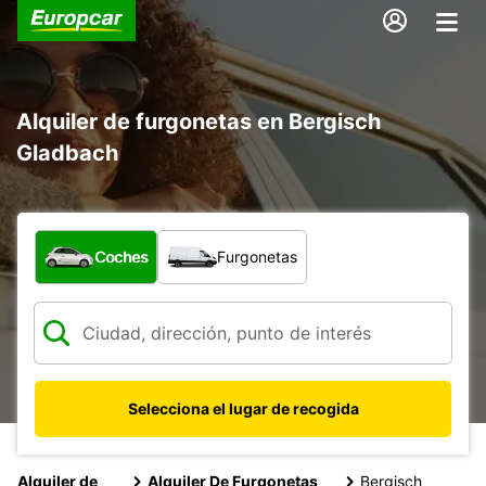
Alquiler de furgonetas en Bergisch
Gladbach
¿Qué tipo de vehículo?
Coches
Furgonetas
Selecciona el lugar de recogida
Alquiler de
Alquiler De Furgonetas
Bergisch