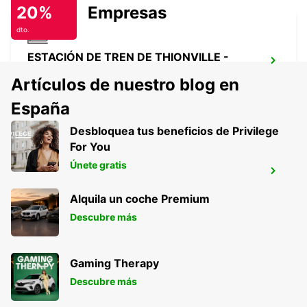
20%
Empresas
dto.
ESTACIÓN DE TREN DE THIONVILLE -
PUNTO DE SERVICIO
Artículos de nuestro blog en
THIONVILLE - FRANCE
España
Desbloquea tus beneficios de Privilege
For You
Únete gratis
EUSKIRCHEN
EUSKIRCHEN - GERMANY
Alquila un coche Premium
Descubre más
Gaming Therapy
Descubre más