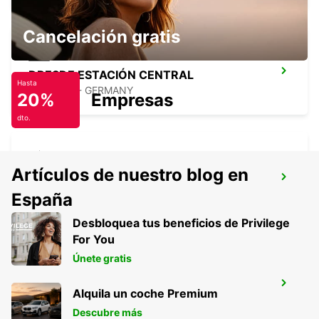
Cancelación gratis
DRESDE ESTACIÓN CENTRAL
Hasta
DRESDEN - GERMANY
20%
Empresas
dto.
Artículos de nuestro blog en
DRESDE LOCKWITZ
España
DRESDEN - GERMANY
Desbloquea tus beneficios de Privilege
For You
Únete gratis
BERLÍN ADLERSHOF
Alquila un coche Premium
BERLIN - GERMANY
Descubre más