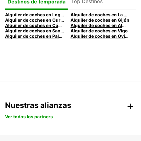
Top Destinos
Destinos de temporada
Alquiler de coches en Logroño
Alquiler de coches en La Coruña
Alquiler de coches en Ourense
Alquiler de coches en Gijón
Alquiler de coches en Cádiz
Alquiler de coches en Almería
Alquiler de coches en Santander
Alquiler de coches en Vigo
Alquiler de coches en Palma
Alquiler de coches en Oviedo
Nuestras alianzas
Ver todos los partners