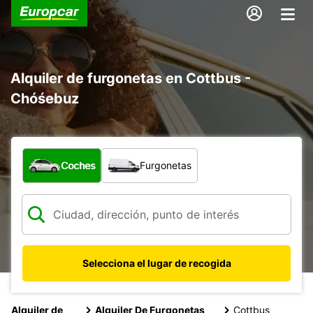
Alquiler de furgonetas en Cottbus -
Chóśebuz
¿Qué tipo de vehículo?
Coches
Furgonetas
Selecciona el lugar de recogida
Alquiler de
Alquiler De Furgonetas
Cottbus