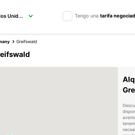
Tengo una
tarifa negocia
rmany
Greifswald
eifswald
Alq
Gre
Descu
dispon
aventu
tenemo
neces