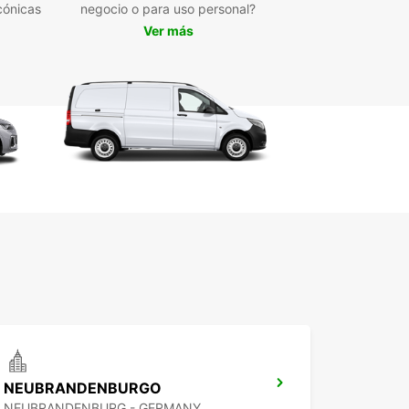
goneta:
cónicas
negocio o para uso personal?
Ver más
 de ofrecerte la libertad de explorar la ciudad y
rededores a tu propio ritmo, alquilar una
eta en Greifswald te permitirá disfrutar de la
idad y conveniencia de tener un vehículo
oso para todas tus necesidades de transporte.
visitar la impresionante Universidad de
wald hasta recorrer los pintorescos paisajes de la
n, una furgoneta Europcar será tu compañera
en esta experiencia.
erdas la oportunidad de aprovechar nuestro
io de alquiler de furgonetas en Greifswald.
rva ahora con Europcar y prepárate para una
encia inolvidable!
NEUBRANDENBURGO
NEUBRANDENBURG - GERMANY