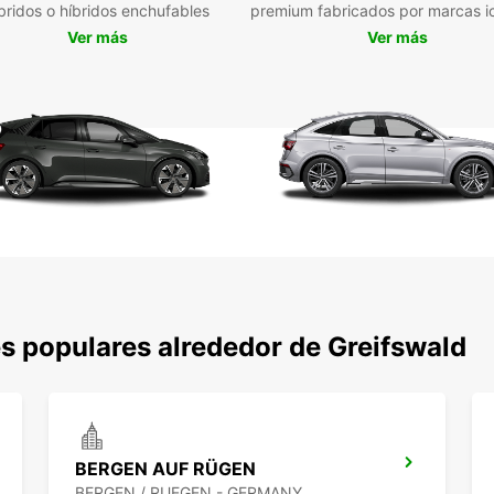
fur
bridos o híbridos enchufables
premium fabricados por marcas i
Ver más
Ver más
Además
sus al
furgon
comod
espaci
Desde 
Greifs
regió
ideal 
No pi
servic
¡Rese
experi
s populares alrededor de Greifswald
BERGEN AUF RÜGEN
BERGEN / RUEGEN - GERMANY