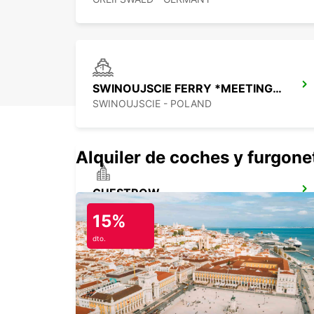
SWINOUJSCIE FERRY *MEETING POINT*
SWINOUJSCIE - POLAND
Alquiler de coches y furgone
GUESTROW
GUESTROW - GERMANY
15%
dto.
HOTEL NOVOTEL SZCZECIN - MEET POINT
SZCZECIN - POLAND