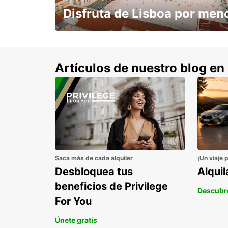
Disfruta de Lisboa por men
con un 15% de descuento.
Artículos de nuestro blog en
Saca más de cada alquiler
¡Un viaje 
Desbloquea tus
Alqui
beneficios de Privilege
Descubr
For You
Únete gratis