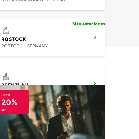
Más estaciones
ROSTOCK
ROSTOCK - GERMANY
PRENZLAU
PRENZLAU - GERMANY
Hasta
20%
dto.