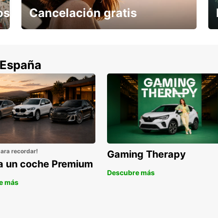
os
Cancelación gratis
Cancela sin coste si tu vuelo se cancela
 España
para recordar!
Gaming Therapy
la un coche Premium
Descubre más
e más