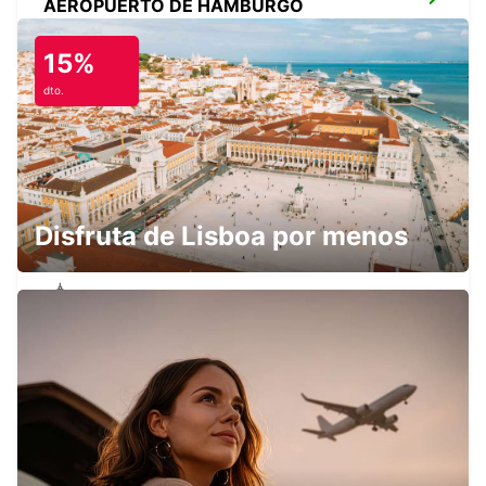
AEROPUERTO DE HAMBURGO
HAMBURG - GERMANY
15%
dto.
HAMBURGO BAHRENFELD
HAMBURG - GERMANY
Disfruta de Lisboa por menos
HAMBURGO ESTACIÓN CENTRAL
HAMBURG - GERMANY