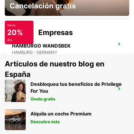
HAMBURG MAINSTATION
Cancelación gratis
HAMBURG - GERMANY
Hasta
20%
Empresas
dto.
HAMBURGO WANDSBEK
HAMBURG - GERMANY
Artículos de nuestro blog en
España
Desbloquea tus beneficios de Privilege
HAMBURGO HAMMERBROOK
For You
HAMBURG - GERMANY
Únete gratis
Alquila un coche Premium
Descubre más