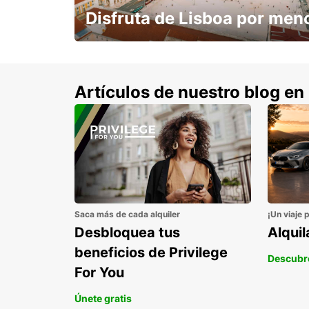
Disfruta de Lisboa por men
con un 15% de descuento.
Artículos de nuestro blog en
Saca más de cada alquiler
¡Un viaje 
Desbloquea tus
Alqui
beneficios de Privilege
Descubr
For You
Únete gratis