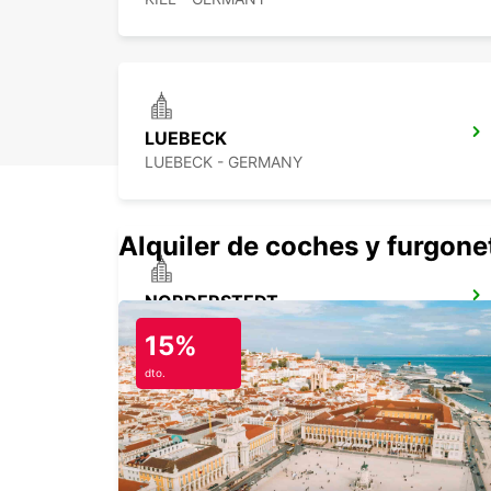
LUEBECK
LUEBECK - GERMANY
Alquiler de coches y furgone
NORDERSTEDT
NORDERSTEDT - GERMANY
15%
dto.
AEROPUERTO DE HAMBURGO
HAMBURG - GERMANY