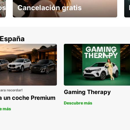
os
Cancelación gratis
Cancela sin coste si tu vuelo se cancela
 España
para recordar!
Gaming Therapy
la un coche Premium
Descubre más
e más