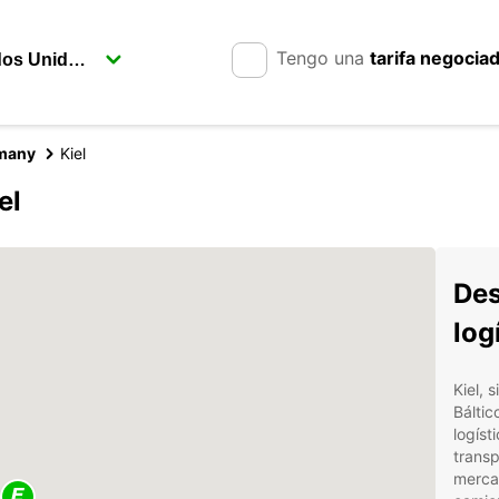
Tengo una
tarifa negocia
rmany
Kiel
el
Des
log
Kiel, 
Báltic
logíst
transp
mercan