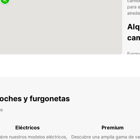
camion
para 
alrede
Alq
cam
Europ
indust
partic
entreg
dispo
capac
Nuestr
 coches y furgonetas
Veh
os
car
Sol
Eléctricos
Premium
Sol
flot
bre nuestros modelos eléctricos,
Descubre una amplia gama de ve