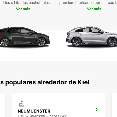
bridos o híbridos enchufables
premium fabricados por marcas i
Opc
pla
Ver más
Ver más
dis
la c
Res
ser
cua
Alqu
com
Con Eu
eficie
transp
que no
s populares alrededor de Kiel
NEUMUENSTER
NEUMUENSTER - GERMANY