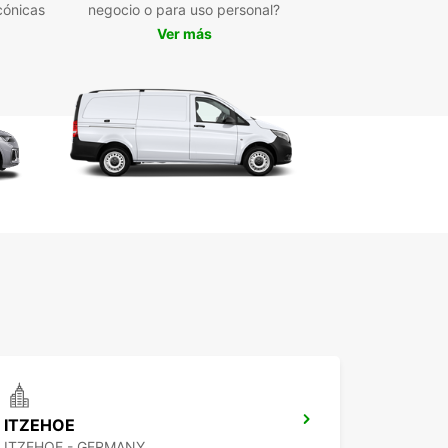
cónicas
negocio o para uso personal?
iones flexibles de alquiler: corto, medio o largo
zo, con posibilidad de recogida y devolución en
Ver más
tintas ubicaciones estratégicas como el centro de
iudad, el aeropuerto o la estación de tren.
erva rápida y sencilla online, apoyada por un
vicio de atención al cliente dedicado para resolver
lquier duda o necesidad.
ileres de ida, que facilitan la logística sin
plicaciones adicionales.
ropcar en Kiel, disfruta de la comodidad y
ncia que necesitas para tus proyectos de
orte, con la garantía de calidad y profesionalidad
s caracteriza.
ITZEHOE
ITZEHOE - GERMANY