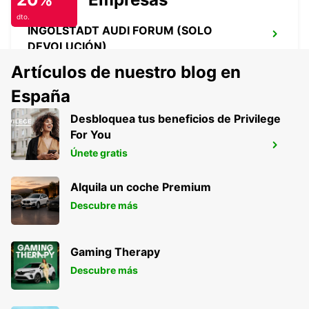
dto.
INGOLSTADT AUDI FORUM (SOLO
DEVOLUCIÓN)
INGOLSTADT - GERMANY
Artículos de nuestro blog en
España
Desbloquea tus beneficios de Privilege
For You
MÚNICH ESTACIÓN CENTRAL
Únete gratis
MUENCHEN - GERMANY
Alquila un coche Premium
Descubre más
Gaming Therapy
Descubre más