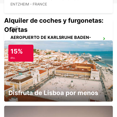
ENTZHEIM - FRANCE
Alquiler de coches y furgonetas:
Ofertas
AEROPUERTO DE KARLSRUHE BADEN-
BADEN
RHEINMUENSTER - GERMANY
15%
dto.
BADEN-BADEN
BADEN-BADEN - GERMANY
Disfruta de Lisboa por menos