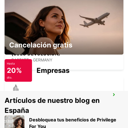
HAGUENAU
HAGUENAU - FRANCE
Cancelación gratis
RASTATT MERCEDES-BENZ FORUM
(SOLO DEVOLUCIÓN)
RASTATT - GERMANY
Hasta
20%
Empresas
dto.
RASTATT
Artículos de nuestro blog en
RASTATT - GERMANY
España
Desbloquea tus beneficios de Privilege
For You