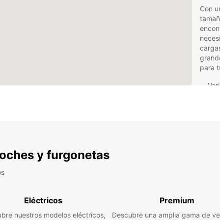
Con un
tamañ
encont
neces
carga
grand
para t
Var
nec
Las
aju
Ate
res
 coches y furgonetas
Ser
fur
os
No te 
Osnabr
cómodo
Eléctricos
Premium
resto 
bre nuestros modelos eléctricos,
Descubre una amplia gama de ve