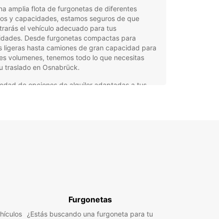
a amplia flota de furgonetas de diferentes
os y capacidades, estamos seguros de que
rarás el vehículo adecuado para tus
idades. Desde furgonetas compactas para
s ligeras hasta camiones de gran capacidad para
es volumenes, tenemos todo lo que necesitas
u traslado en Osnabrück.
iedad de opciones de alquiler adaptadas a tus
esidades.
 mejores tarifas del mercado para presupuestos
stados.
nción al cliente personalizada y profesional para
olver todas tus dudas.
vicio de calidad y mantenimiento de las
gonetas para tu tranquilidad y seguridad.
preocupes por la logística de tu traslado en
ück, confía en Europcar para hacerlo más fácil y
 para ti. ¡Reserva tu furgoneta ahora y deja el
Furgonetas
en nuestras manos!
hículos
¿Estás buscando una furgoneta para tu