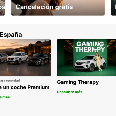
os
Cancelación gratis
Cancela sin coste si tu vuelo se cancela
 España
para recordar!
Gaming Therapy
la un coche Premium
Descubre más
e más