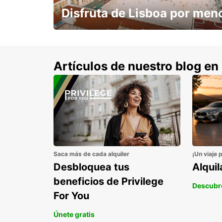
Disfruta de Lisboa por men
con un 15% de descuento.
Artículos de nuestro blog en
Saca más de cada alquiler
¡Un viaje 
Desbloquea tus
Alqui
beneficios de Privilege
Descubr
For You
Únete gratis