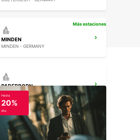
Más estaciones
MINDEN
MINDEN - GERMANY
PADERBORN
PADERBORN - GERMANY
Hasta
20%
dto.