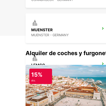
MUENSTER
MUENSTER - GERMANY
Alquiler de coches y furgone
LEMGO
LEMGO - GERMANY
15%
dto.
BERGKAMEN
BERGKAMEN - GERMANY