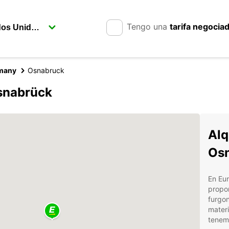
Tengo una
tarifa negocia
rmany
Osnabruck
snabrück
Alq
Os
En Eu
propor
furgon
materi
tenemo