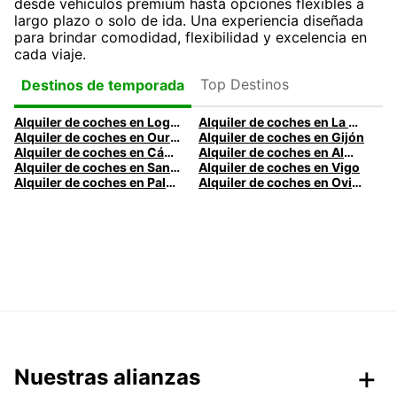
desde vehículos premium hasta opciones flexibles a
largo plazo o solo de ida. Una experiencia diseñada
para brindar comodidad, flexibilidad y excelencia en
cada viaje.
Top Destinos
Destinos de temporada
Alquiler de coches en Logroño
Alquiler de coches en La Coruña
Alquiler de coches en Ourense
Alquiler de coches en Gijón
Alquiler de coches en Cádiz
Alquiler de coches en Almería
Alquiler de coches en Santander
Alquiler de coches en Vigo
Alquiler de coches en Palma
Alquiler de coches en Oviedo
Nuestras alianzas