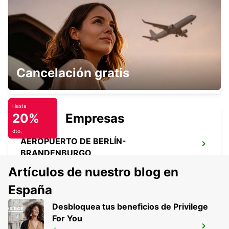
BERLÍN ALEXANDERPLATZ
Cancelación gratis
BERLIN - GERMANY
Hasta
20%
Empresas
dto.
AEROPUERTO DE BERLÍN-
BRANDENBURGO
BERLIN - GERMANY
Artículos de nuestro blog en
España
Desbloquea tus beneficios de Privilege
For You