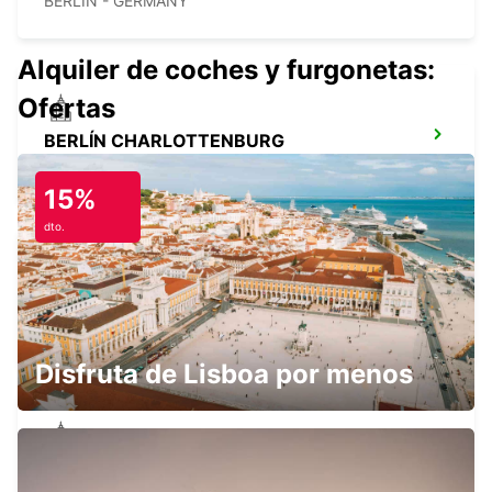
BERLIN - GERMANY
Alquiler de coches y furgonetas:
Ofertas
BERLÍN CHARLOTTENBURG
BERLIN - GERMANY
15%
dto.
BERLÍN ESTACIÓN CENTRAL
BERLIN - GERMANY
Disfruta de Lisboa por menos
BERLÍN REINICKENDORF
BERLIN - GERMANY