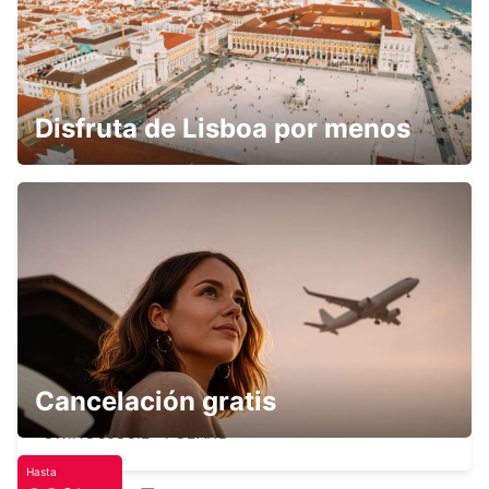
GUESTROW
GUESTROW - GERMANY
Disfruta de Lisboa por menos
NEUBRANDENBURGO
NEUBRANDENBURG - GERMANY
Cancelación gratis
SWINOUJSCIE FERRY *MEETING POINT*
SWINOUJSCIE - POLAND
Hasta