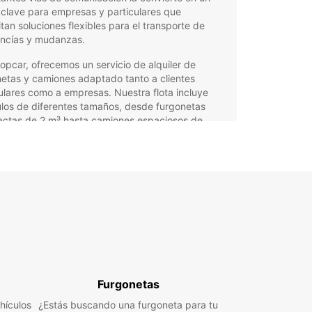
clave para empresas y particulares que
tan soluciones flexibles para el transporte de
ncías y mudanzas.
opcar, ofrecemos un servicio de alquiler de
etas y camiones adaptado tanto a clientes
ulares como a empresas. Nuestra flota incluye
los de diferentes tamaños, desde furgonetas
ctas de 2 m³ hasta camiones espaciosos de
20 m³, ideales para todo tipo de necesidades, ya
na mudanza, entregas o actividades comerciales.
tajas del alquiler de
gonetas y camiones con
opcar en Tubinga
lia gama de vehículos utilitarios para adaptarse
ualquier proyecto o negocio.
Furgonetas
rtas específicas para empresas a través de
hículos
¿Estás buscando una furgoneta para tu
opcar Business Solutions (EBSS), facilitando la