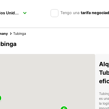
Tengo una
tarifa negocia
rmany
Tubinga
ubinga
Alq
Tub
efi
Tubin
es una
la log
import