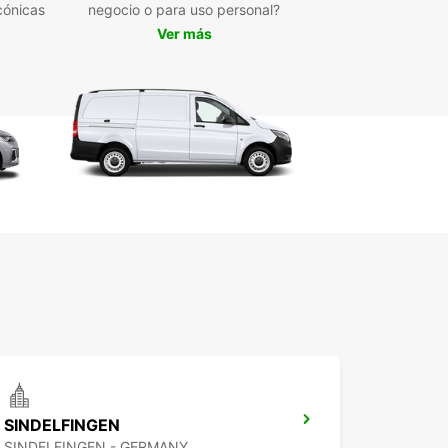
cónicas
negocio o para uso personal?
tión y optimización de flotas.
Ver más
ogida cómoda en puntos estratégicos: centro de
ciudad, aeropuerto o estación de tren.
erva rápida y sencilla online, con atención
sonalizada para resolver cualquier duda.
uileres flexibles: corto, medio o largo plazo según
 necesidades del cliente.
bilidad de alquileres de ida, ideal para traslados
tuales o rutas unidireccionales.
 en Europcar para disfrutar de un servicio
ional y eficiente que impulsa la movilidad y la
ica en Tubinga. Nuestra experiencia y dedicación
an soluciones adaptadas y una experiencia sin
icaciones.
SINDELFINGEN
SINDELFINGEN - GERMANY