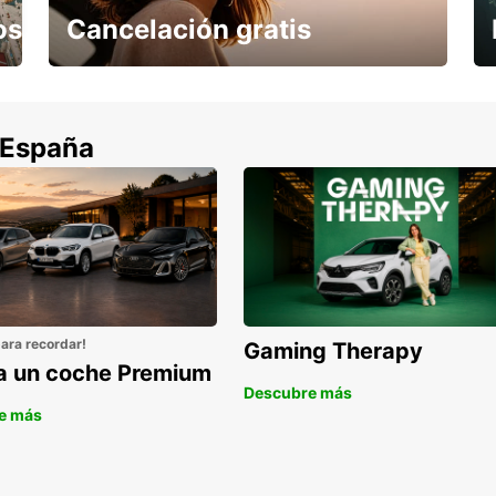
os
Cancelación gratis
Cancela sin coste si tu vuelo se cancela
 España
para recordar!
Gaming Therapy
la un coche Premium
Descubre más
e más