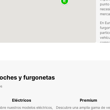
punto 
necesi
merca
En Eur
furgon
partic
vehícu
compa
hasta 
sea u
Ven
fur
 coches y furgonetas
Eur
os
Amp
a c
Eléctricos
Premium
Ofe
bre nuestros modelos eléctricos,
Descubre una amplia gama de ve
Eur