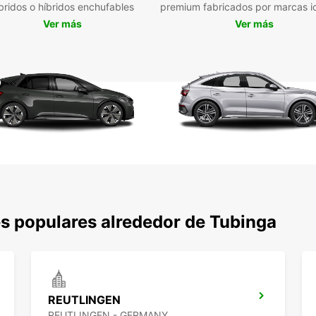
bridos o híbridos enchufables
premium fabricados por marcas i
ges
Ver más
Ver más
Rec
la 
Res
per
Alq
las
Posi
pun
Confíe
profes
logíst
asegur
s populares alrededor de Tubinga
compl
REUTLINGEN
REUTLINGEN - GERMANY