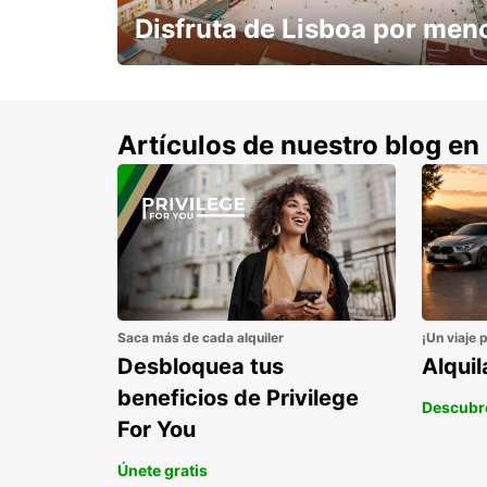
Disfruta de Lisboa por men
con un 15% de descuento.
Artículos de nuestro blog en
Saca más de cada alquiler
¡Un viaje 
Desbloquea tus
Alqui
beneficios de Privilege
Descubr
For You
Únete gratis