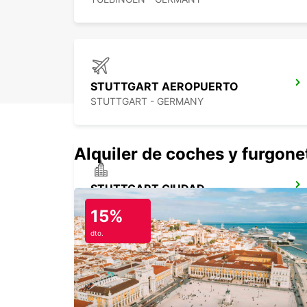
STUTTGART AEROPUERTO
STUTTGART - GERMANY
Alquiler de coches y furgone
STUTTGART CIUDAD
STUTTGART - GERMANY
15%
dto.
KIRCHHEIM UNTER TECK
KIRCHHEIM UNTER TECK - GERMANY