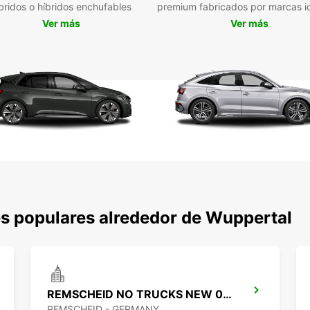
bridos o híbridos enchufables
premium fabricados por marcas i
Alq
Ver más
Ver más
nec
Res
cli
Pos
com
Veh
gar
Sol
com
Confía
furgon
s populares alrededor de Wuppertal
servic
económ
REMSCHEID NO TRUCKS NEW 01 09 26
REMSCHEID - GERMANY