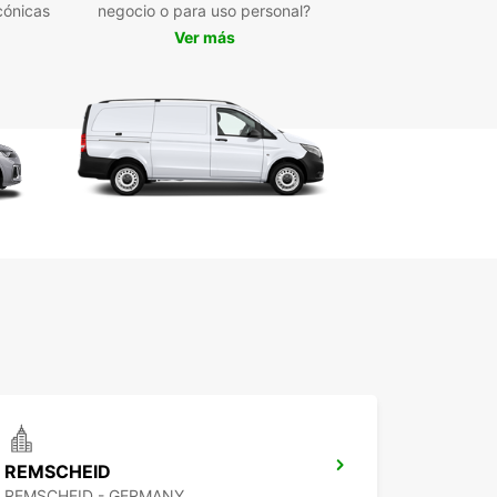
cónicas
negocio o para uso personal?
uiler a corto, medio o largo plazo adaptado a tus
Ver más
esidades
erva online rápida y sencilla con atención al
ente dedicada
ibilidad de alquileres de ida para mayor
odidad
ículos modernos y bien mantenidos para
antizar seguridad y eficiencia
uciones personalizadas tanto para particulares
o para empresas
 en Europcar para tu próximo alquiler de
eta o camión en Wuppertal y disfruta de un
io profesional, flexible y adaptado a la realidad
ica y logística de la ciudad.
REMSCHEID
REMSCHEID - GERMANY