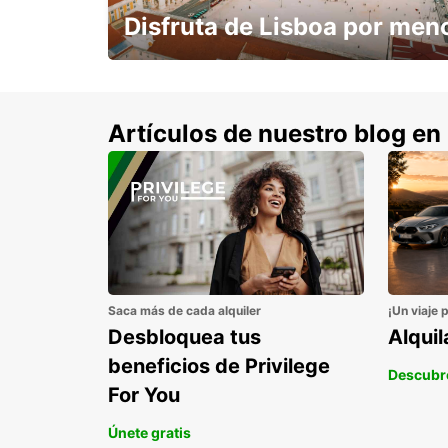
Disfruta de Lisboa por men
con un 15% de descuento.
Artículos de nuestro blog en
Saca más de cada alquiler
¡Un viaje 
Desbloquea tus
Alqui
beneficios de Privilege
Descubr
For You
Únete gratis