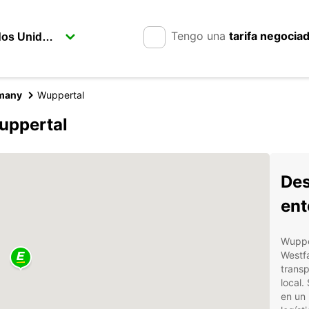
Tengo una
tarifa negocia
rmany
Wuppertal
uppertal
Des
ent
Wupper
Westfa
transp
local.
en un 