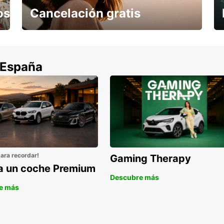
os
Cancelación gratis
Cancela sin coste si tu vuelo se cancela
 España
para recordar!
Gaming Therapy
la un coche Premium
Descubre más
e más