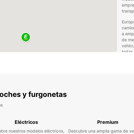
empres
transp
Europc
camion
a empr
de mer
vehícu
todas
Ven
fur
Dub
 coches y furgonetas
Con Eu
os
profes
Amp
Eléctricos
Premium
par
bre nuestros modelos eléctricos,
Descubre una amplia gama de ve
Ofe