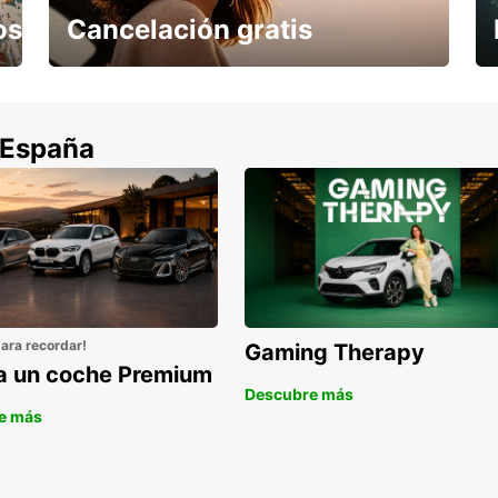
os
Cancelación gratis
Cancela sin coste si tu vuelo se cancela
 España
para recordar!
Gaming Therapy
la un coche Premium
Descubre más
e más