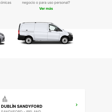
cónicas
negocio o para uso personal?
ness Solutions (EBSS), que facilita la gestión y
imización de flotas.
Ver más
caciones estratégicas para la recogida,
luyendo el centro de Dublín, el aeropuerto y la
ación de tren.
erva rápida y sencilla online con atención al
ente dedicada para resolver cualquier consulta.
iones flexibles de alquiler: corto, medio o largo
zo según tus necesidades.
ibilidad de alquileres de ida, para mayor
odidad en traslados y logística.
 en Europcar para tus necesidades de transporte
lín y aprovecha un servicio ágil, seguro y
ado a la dinámica económica de la ciudad.
DUBLÍN SANDYFORD
SANDYFORD - IRELAND