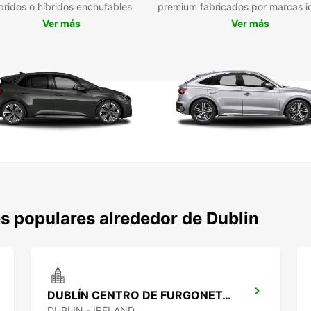
bridos o híbridos enchufables
premium fabricados por marcas i
Busi
Ver más
Ver más
opt
Ubi
inc
est
Res
cli
Opc
pla
Pos
com
Confía
en Dub
s populares alrededor de Dublin
adapt
DUBLÍN CENTRO DE FURGONETAS*
DUBLIN - IRELAND