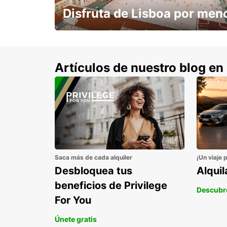
Disfruta de Lisboa por men
con un 15% de descuento.
Artículos de nuestro blog en
Saca más de cada alquiler
¡Un viaje 
Desbloquea tus
Alqui
beneficios de Privilege
Descubr
For You
Únete gratis