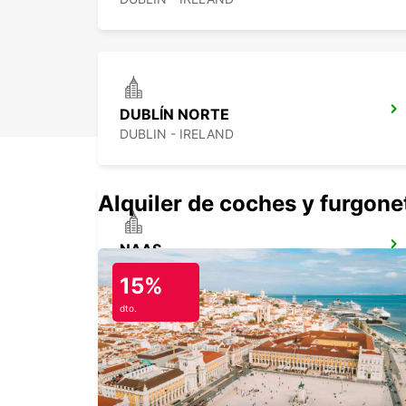
DUBLÍN NORTE
DUBLIN - IRELAND
Alquiler de coches y furgone
NAAS
NAAS - IRELAND
15%
dto.
CAVAN
CAVAN - IRELAND