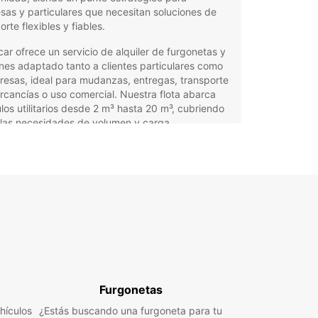
as y particulares que necesitan soluciones de
orte flexibles y fiables.
ar ofrece un servicio de alquiler de furgonetas y
es adaptado tanto a clientes particulares como
esas, ideal para mudanzas, entregas, transporte
cancías o uso comercial. Nuestra flota abarca
los utilitarios desde 2 m³ hasta 20 m³, cubriendo
 las necesidades de volumen y carga.
tajas del alquiler de
gonetas con Europcar en
lín
ropcar, disfrutarás de una experiencia cómoda y
ional gracias a:
lia gama de vehículos: furgonetas y camiones
Furgonetas
a todo tipo de transporte.
hículos
¿Estás buscando una furgoneta para tu
rta exclusiva para empresas con Europcar