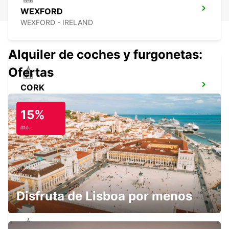
WEXFORD
WEXFORD - IRELAND
Alquiler de coches y furgonetas:
Ofertas
CORK
CORK - IRELAND
15%
dto.
AEROPUERTO DE CORK
CORK - IRELAND
Disfruta de Lisboa por menos