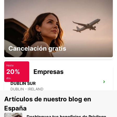
NAAS
NAAS - IRELAND
LIMERICK ENNIS ROAD
Cancelación gratis
LIMERICK - IRELAND
Hasta
20%
Empresas
dto.
DUBLÍN SUR
DUBLIN - IRELAND
Artículos de nuestro blog en
España
Desbloquea tus beneficios de Privilege