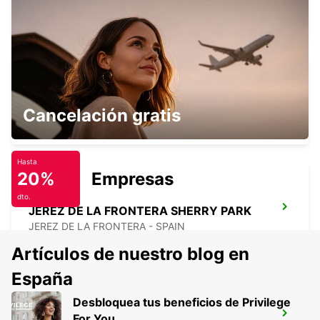
FARO - PORTUGAL
SEVILLA AEROPUERTO
Cancelación gratis
SEVILLA - SPAIN
Hasta
20%
Empresas
dto.
JEREZ DE LA FRONTERA SHERRY PARK
JEREZ DE LA FRONTERA - SPAIN
Artículos de nuestro blog en
España
Desbloquea tus beneficios de Privilege
JEREZ DE LA FRONTERA AEROPUERTO
For You