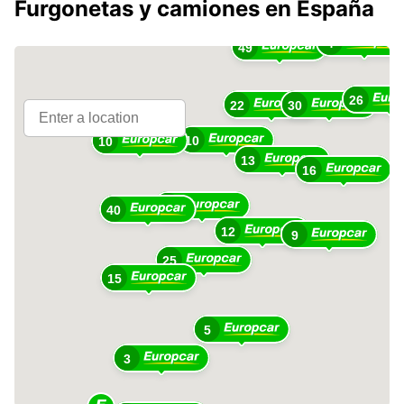
Furgonetas y camiones en España
4
49
26
22
30
10
10
13
16
23
40
12
9
25
15
5
3