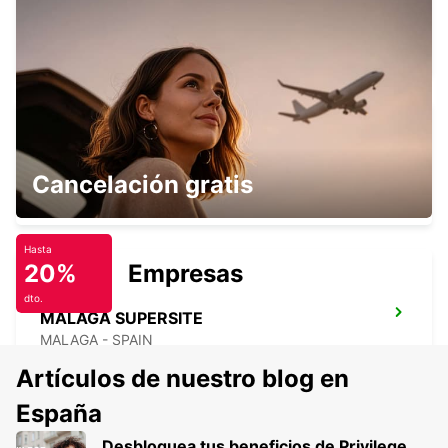
NERJA
NERJA - SPAIN
MÁLAGA ESTACIÓN CENTRAL
Cancelación gratis
MALAGA - SPAIN
Hasta
20%
Empresas
dto.
MÁLAGA SUPERSITE
MALAGA - SPAIN
Artículos de nuestro blog en
España
Desbloquea tus beneficios de Privilege