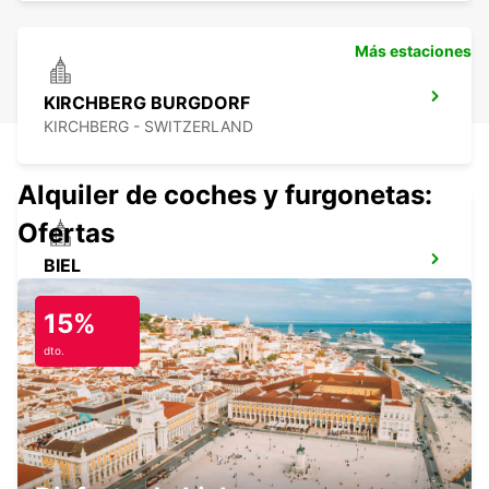
Más estaciones
KIRCHBERG BURGDORF
KIRCHBERG - SWITZERLAND
Alquiler de coches y furgonetas:
Ofertas
BIEL
BIEL - SWITZERLAND
15%
dto.
THUN, AMAG
THUN - SWITZERLAND