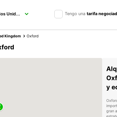
Tengo una
tarifa negocia
ted Kingdom
Oxford
xford
Alq
Oxf
y e
Oxford
impor
gran a
estrat