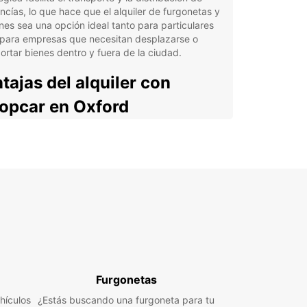
cías, lo que hace que el alquiler de furgonetas y
es sea una opción ideal tanto para particulares
para empresas que necesitan desplazarse o
ortar bienes dentro y fuera de la ciudad.
tajas del alquiler con
opcar en Oxford
car ofrece una amplia gama de vehículos
riales, desde furgonetas de 2m³ hasta camiones
m³, adaptados a diferentes necesidades. Ya sea
mudanzas, entregas o uso comercial, nuestros
los garantizan la máxima eficiencia y comodidad.
mos con una oferta exclusiva para empresas a
 de Europcar Business Solutions (EBSS), que
ta la gestión y optimización de flotas.
s, nuestros puntos de recogida están
égicamente ubicados en el centro de Oxford, el
Furgonetas
erto y la estación de tren, facilitando el acceso y
hículos
¿Estás buscando una furgoneta para tu
ística. El proceso de reserva es rápido y sencillo