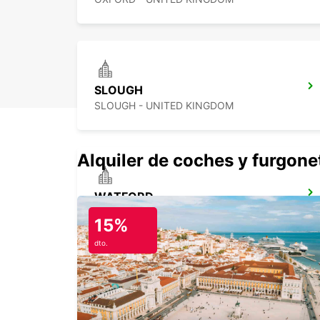
SLOUGH
SLOUGH - UNITED KINGDOM
Alquiler de coches y furgone
WATFORD
WATFORD - UNITED KINGDOM
15%
dto.
GLOUCESTER
GLOUCESTER - UNITED KINGDOM