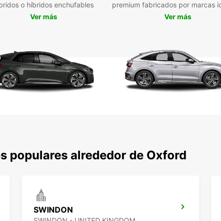
bridos o híbridos enchufables
premium fabricados por marcas i
median
Ver más
Ver más
person
Veh
Var
nec
Alqu
Opc
Sop
Ubi
ciu
Confíe
en Oxf
s populares alrededor de Oxford
económ
SWINDON
SWINDON - UNITED KINGDOM