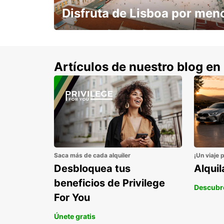
Disfruta de Lisboa por men
con un 15% de descuento.
Artículos de nuestro blog en
Saca más de cada alquiler
¡Un viaje 
Desbloquea tus
Alqui
beneficios de Privilege
Descubr
For You
Únete gratis