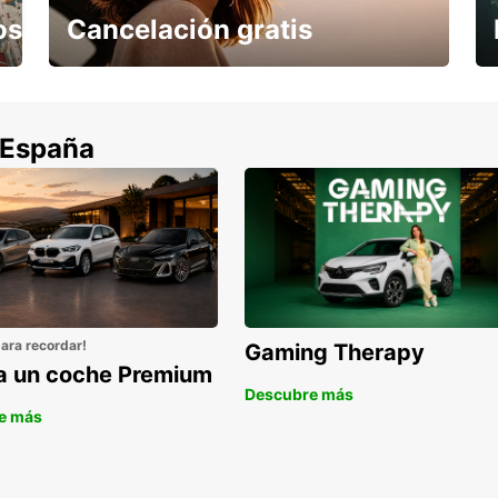
os
Cancelación gratis
Cancela sin coste si tu vuelo se cancela
 España
para recordar!
Gaming Therapy
la un coche Premium
Descubre más
e más