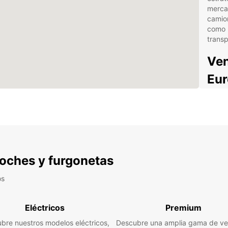
mercan
camion
como 
transp
Ven
Eur
Europ
indust
de 20
para 
vehícu
Conta
 coches y furgonetas
través
facili
os
Ademá
estrat
Eléctricos
Premium
aeropu
bre nuestros modelos eléctricos,
Descubre una amplia gama de ve
la log