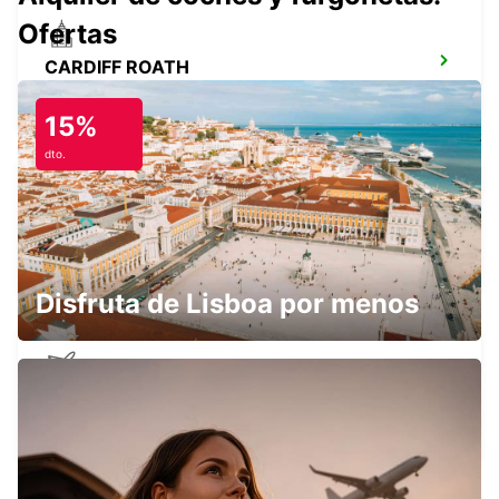
Ofertas
CARDIFF ROATH
CARDIFF - UNITED KINGDOM
15%
dto.
SWANSEA
SWANSEA - UNITED KINGDOM
Disfruta de Lisboa por menos
AEROPUERTO DE BRISTOL
BRISTOL - UNITED KINGDOM