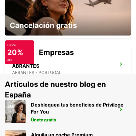
TORRES NOVAS
Cancelación gratis
TORRES NOVAS - PORTUGAL
Hasta
20%
Empresas
dto.
ABRANTES
ABRANTES - PORTUGAL
Artículos de nuestro blog en
España
Desbloquea tus beneficios de Privilege
CASTELO BRANCO
For You
CASTELO BRANCO - PORTUGAL
Únete gratis
Alquila un coche Premium