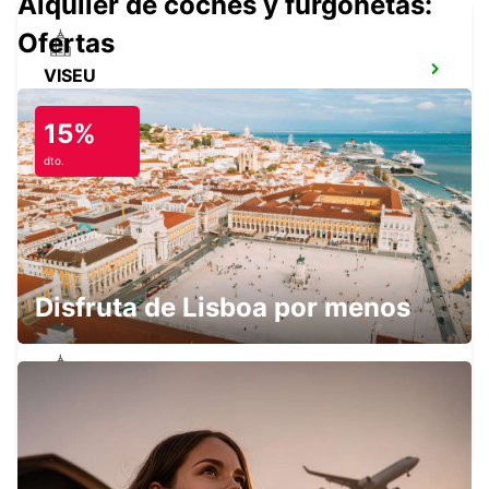
Alquiler de coches y furgonetas:
Ofertas
VISEU
VISEU - PORTUGAL
15%
dto.
SANTA MARIA DA FEIRA
SANTA MARIA DA FEIRA - PORTUGAL
Disfruta de Lisboa por menos
COVILHÃ
COVILHA - PORTUGAL