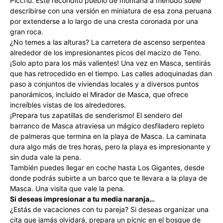
Picchu. Este recóndito pueblo de montaña a menudo suele
describirse con una versión en miniatura de esa zona peruana
por extenderse a lo largo de una cresta coronada por una
gran roca.
¿No temes a las alturas? La carretera de ascenso serpentea
alrededor de los impresionantes picos del macizo de Teno.
¡Solo apto para los más valientes! Una vez en Masca, sentirás
que has retrocedido en el tiempo. Las calles adoquinadas dan
paso a conjuntos de viviendas locales y a diversos puntos
panorámicos, incluido el Mirador de Masca, que ofrece
increíbles vistas de los alrededores.
¡Prepara tus zapatillas de senderismo! El sendero del
barranco de Masca atraviesa un mágico desfiladero repleto
de palmeras que termina en la playa de Masca. La caminata
dura algo más de tres horas, pero la playa es impresionante y
sin duda vale la pena.
También puedes llegar en coche hasta Los Gigantes, desde
donde podrás subirte a un barco que te llevara a la playa de
Masca. Una visita que vale la pena.
Si deseas impresionar a tu media naranja…
¿Estás de vacaciones con tu pareja? Si deseas organizar una
cita que jamás olvidará, prepara un pícnic en el bosque de