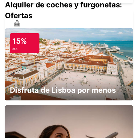
Alquiler de coches y furgonetas:
Ofertas
ANNEMASSE
ANNEMASSE - FRANCE
15%
dto.
GINEBRA, CENTRO
GENEVA - SWITZERLAND
Disfruta de Lisboa por menos
GINEBRA CHATELAINE
CHATELAINE - SWITZERLAND