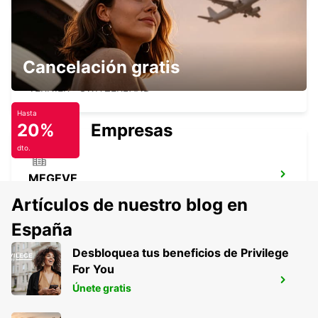
Cancelación gratis
GINEBRA BALEXERT
VERNIER - SWITZERLAND
Hasta
20%
Empresas
dto.
MEGEVE
MEGEVE - FRANCE
Artículos de nuestro blog en
España
Desbloquea tus beneficios de Privilege
For You
AEROPUERTO COINTRIN DE GINEBRA
Únete gratis
GENEVA - SWITZERLAND