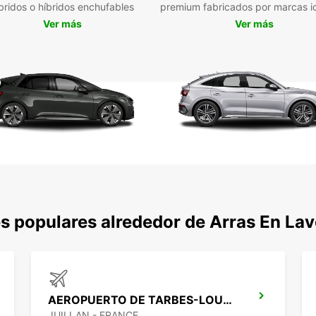
bridos o híbridos enchufables
premium fabricados por marcas i
Confíe
Ver más
Ver más
Arras-
una fl
nosotr
s populares alrededor de Arras En La
AEROPUERTO DE TARBES-LOURDES
JUILLAN - FRANCE