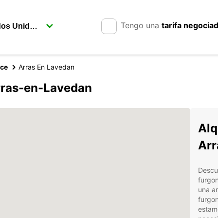
Tengo una
tarifa negocia
nce
Arras En Lavedan
rras-en-Lavedan
Alq
Arr
Descub
furgo
una am
furgo
estamo