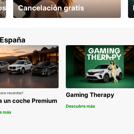
os
Cancelación gratis
Cancela sin coste si tu vuelo se cancela
 España
para recordar!
Gaming Therapy
la un coche Premium
Descubre más
e más