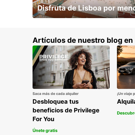
Disfruta de Lisboa por men
con un 15% de descuento.
Artículos de nuestro blog en
Saca más de cada alquiler
¡Un viaje 
Desbloquea tus
Alqui
beneficios de Privilege
Descubr
For You
Únete gratis