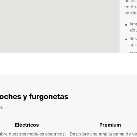
necesi
en Arr
calida
Amp
alqu
Res
apl
Ate
mom
Fle
sus
Pre
aho
 coches y furgonetas
No imp
mudan
os
activi
tiene 
está l
Eléctricos
Premium
garant
bre nuestros modelos eléctricos,
Descubre una amplia gama de ve
compl