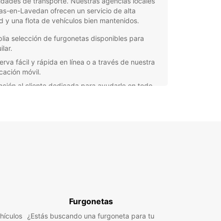
dades de transporte. Nuestras agencias locales
as-en-Lavedan ofrecen un servicio de alta
d y una flota de vehículos bien mantenidos.
lia selección de furgonetas disponibles para
ilar.
erva fácil y rápida en línea o a través de nuestra
icación móvil.
nción al cliente dedicada para ayudarle en todo
ento.
xibilidad de tiempo y kilometraje para adaptarse a
 necesidades.
cios competitivos y ofertas especiales para
rrar en su alquiler de furgonetas.
orta si necesita una furgoneta para una
za, un transporte de mercancías o para
dades recreativas, Europcar en Arras-en-Lavedan
la solución perfecta para usted. Nuestro equipo
isto para ayudarle a encontrar la furgoneta ideal y
Furgonetas
izarle una experiencia de alquiler sin
hículos
icaciones.
¿Estás buscando una furgoneta para tu