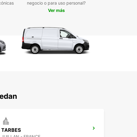
cónicas
negocio o para uso personal?
 en Europcar para su alquiler de furgonetas en
Ver más
en-Lavedan y disfrute de un servicio de calidad y
ota de vehículos de confianza. Reserve con
os hoy y comience su viaje con total tranquilidad.
vedan
TARBES
JUILLAN - FRANCE