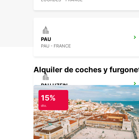
PAU
PAU - FRANCE
Alquiler de coches y furgone
PAU UZEIN
UZEIN - FRANCE
15%
dto.
AIRE-SUR-L'ADOUR
AIRE SUR L'ADOUR - FRANCE