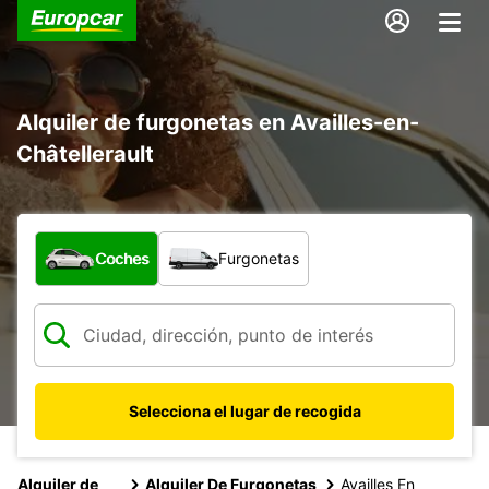
Alquiler de furgonetas en Availles-en-
Châtellerault
¿Qué tipo de vehículo?
Coches
Furgonetas
Selecciona el lugar de recogida
Alquiler de
Alquiler De Furgonetas
Availles En