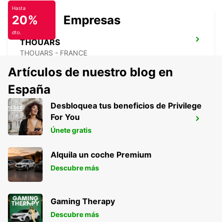
Hasta
20%
Empresas
dto.
THOUARS
THOUARS - FRANCE
Artículos de nuestro blog en
España
Desbloquea tus beneficios de Privilege
ESTACIÓN DE TREN DE TOURS SAINT-
For You
PIERRE-DES-CORPS
Únete gratis
SAINT PIERRE DES CORPS - FRANCE
Alquila un coche Premium
Descubre más
Gaming Therapy
Descubre más