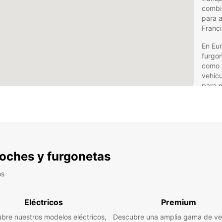
combin
para a
Franci
En Eur
furgon
como 
vehícu
para m
flexib
neces
plazo.
Ven
fur
 coches y furgonetas
Bre
os
Ser
Eléctricos
Premium
pro
bre nuestros modelos eléctricos,
Descubre una amplia gama de ve
Amp