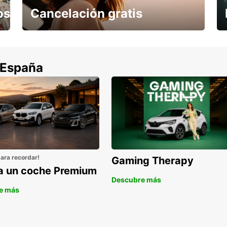
os
Cancelación gratis
Cancela sin coste si tu vuelo se cancela
 España
para recordar!
Gaming Therapy
la un coche Premium
Descubre más
e más