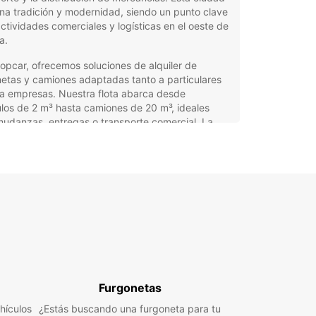
a tradición y modernidad, siendo un punto clave
ctividades comerciales y logísticas en el oeste de
a.
opcar, ofrecemos soluciones de alquiler de
etas y camiones adaptadas tanto a particulares
a empresas. Nuestra flota abarca desde
los de 2 m³ hasta camiones de 20 m³, ideales
udanzas, entregas o transporte comercial. La
ilidad de nuestros servicios permite cubrir
idades puntuales o proyectos a medio y largo
tajas del alquiler de
gonetas con Europcar en
ssuire
vicios disponibles para clientes privados y
Furgonetas
fesionales.
hículos
¿Estás buscando una furgoneta para tu
lia gama de vehículos utilitarios para todo tipo