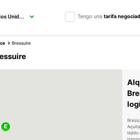
Tengo una
tarifa negocia
nce
Bressuire
essuire
Alq
Bre
log
Bressu
Aquita
tejido
transp