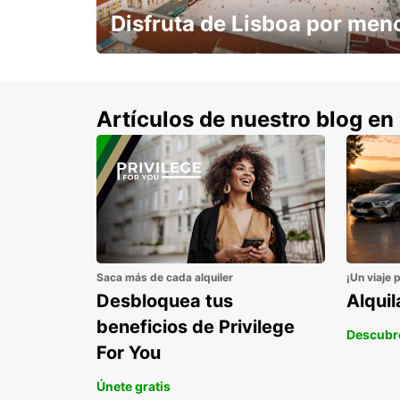
Disfruta de Lisboa por men
con un 15% de descuento.
Artículos de nuestro blog en
Saca más de cada alquiler
¡Un viaje 
Desbloquea tus
Alqui
beneficios de Privilege
Descubr
For You
Únete gratis