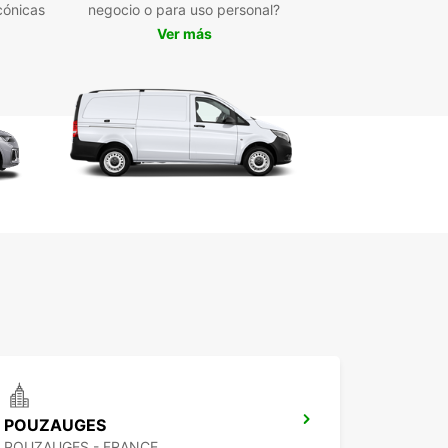
cónicas
negocio o para uso personal?
transporte.
Ver más
rta empresarial con Europcar Business Solutions
SS), diseñada para optimizar la gestión de flotas.
caciones de recogida convenientes: centro de la
dad, aeropuerto y estación de tren.
erva rápida y sencilla online, con atención al
ente especializada.
iones flexibles de alquiler: corto, medio y largo
zo.
bilidad de alquiler de ida, facilitando
plazamientos sin complicaciones.
 en Europcar para sus necesidades de transporte
ssuire y disfrute de un servicio profesional que
a comodidad, eficiencia y adaptabilidad a su
a.
POUZAUGES
POUZAUGES - FRANCE