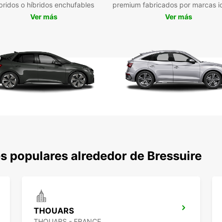
bridos o híbridos enchufables
premium fabricados por marcas i
de 
Ver más
Ver más
Ofe
(EB
Ubi
ciu
Res
cli
Opc
pla
Posi
des
Confíe
en Bre
s populares alrededor de Bressuire
combin
medid
THOUARS
THOUARS - FRANCE