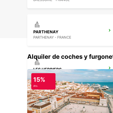
PARTHENAY
PARTHENAY - FRANCE
Alquiler de coches y furgone
LES HERBIERS
LES HERBIERS - FRANCE
15%
dto.
NIORT
NIORT - FRANCE