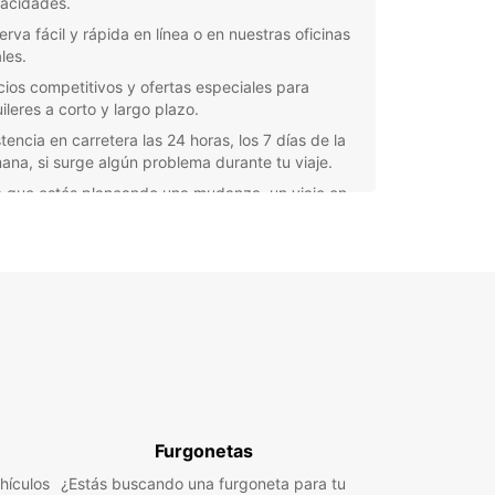
acidades.
erva fácil y rápida en línea o en nuestras oficinas
les.
cios competitivos y ofertas especiales para
ileres a corto y largo plazo.
tencia en carretera las 24 horas, los 7 días de la
ana, si surge algún problema durante tu viaje.
a que estés planeando una mudanza, un viaje en
o un traslado de mercancías, Europcar tiene la
ón ideal para ti en Caen. Nuestro equipo local
 encantado de asesorarte y ayudarte a elegir la
eta perfecta para tus necesidades específicas.
pierdas la oportunidad de disfrutar de la
dad y la flexibilidad que te ofrece el alquiler de
etas en Caen con Europcar. ¡Reserva la tuya hoy
!
Furgonetas
hículos
¿Estás buscando una furgoneta para tu