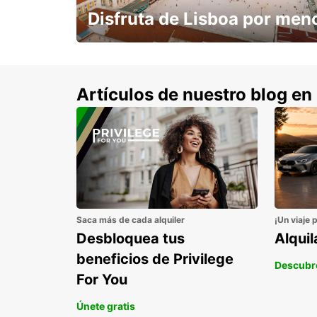
Disfruta de Lisboa por men
con un 15% de descuento.
Artículos de nuestro blog en
Saca más de cada alquiler
¡Un viaje 
Desbloquea tus
Alqui
beneficios de Privilege
Descubr
For You
Únete gratis