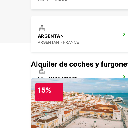
ARGENTAN
ARGENTAN - FRANCE
Alquiler de coches y furgone
LE HAVRE NORTE
LE HAVRE - FRANCE
15%
dto.
ALENCON
ALENCON - FRANCE