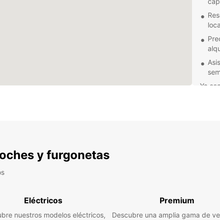
cap
Res
loca
Pre
alqu
Asis
sem
Ya se
grupo 
soluci
estará
furgon
No te 
 coches y furgonetas
comodi
furgon
os
mismo
Eléctricos
Premium
bre nuestros modelos eléctricos,
Descubre una amplia gama de ve