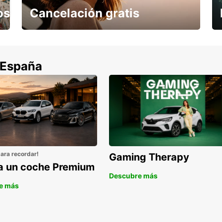
os
Cancelación gratis
Cancela sin coste si tu vuelo se cancela
 España
para recordar!
Gaming Therapy
la un coche Premium
Descubre más
e más