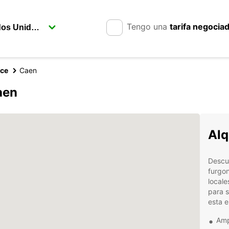
Tengo una
tarifa negocia
nce
Caen
aen
Alq
Descub
furgo
locale
para s
esta 
Amp