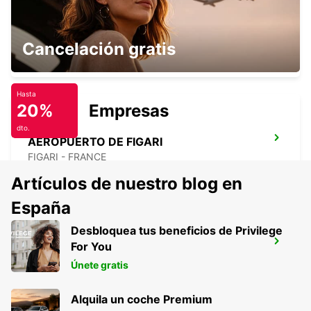
PORTO-VECCHIO
Cancelación gratis
PORTO VECCHIO - FRANCE
Hasta
20%
Empresas
dto.
AEROPUERTO DE FIGARI
FIGARI - FRANCE
Artículos de nuestro blog en
España
Desbloquea tus beneficios de Privilege
BONIFACIO
For You
BONIFACIO - FRANCE
Únete gratis
Alquila un coche Premium