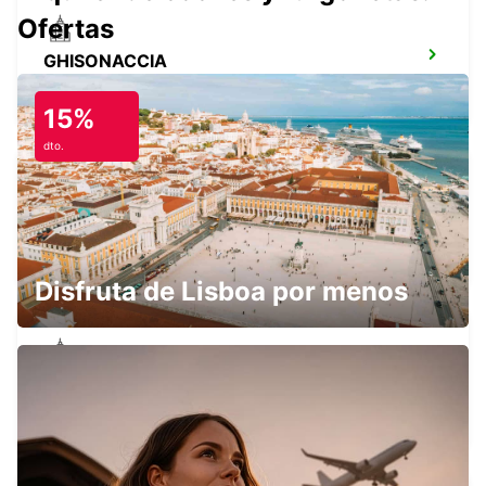
Ofertas
GHISONACCIA
GHISONACCIA - FRANCE
15%
dto.
PORTICCIO
PORTICCIO - FRANCE
Disfruta de Lisboa por menos
PROPRIANO
PROPRIANO - FRANCE