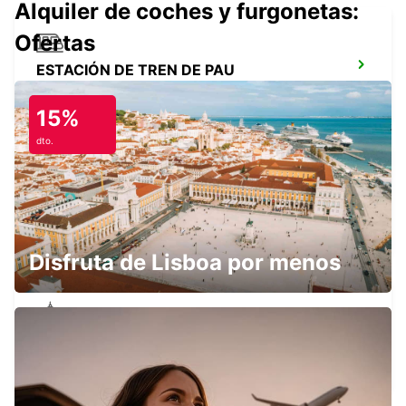
Alquiler de coches y furgonetas:
Ofertas
ESTACIÓN DE TREN DE PAU
PAU - FRANCE
15%
dto.
AEROPUERTO DE PAU
UZEIN - FRANCE
Disfruta de Lisboa por menos
PAU UZEIN
UZEIN - FRANCE