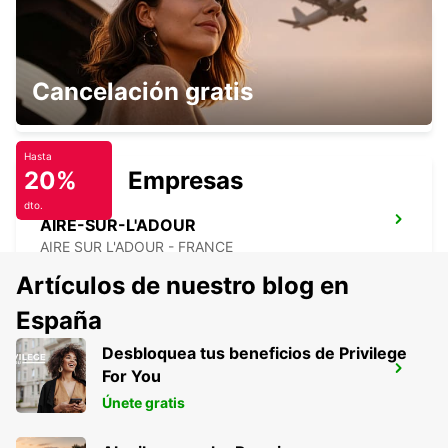
SAINT-GAUDENS
Cancelación gratis
SAINT GAUDENS - FRANCE
Hasta
20%
Empresas
dto.
AIRE-SUR-L'ADOUR
AIRE SUR L'ADOUR - FRANCE
Artículos de nuestro blog en
España
Desbloquea tus beneficios de Privilege
AUCH
For You
AUCH - FRANCE
Únete gratis