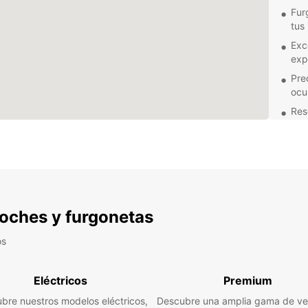
Fur
tus
Exc
exp
Pre
ocu
Res
com
Ya sea
mudan
Roche-
espere
 coches y furgonetas
os
Eléctricos
Premium
bre nuestros modelos eléctricos,
Descubre una amplia gama de ve