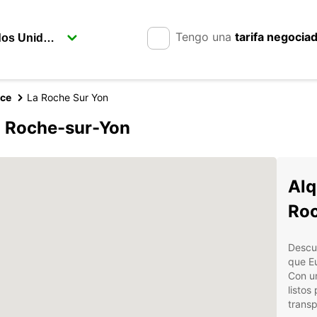
Tengo una
tarifa negocia
nce
La Roche Sur Yon
a Roche-sur-Yon
Alq
Roc
Descub
que Eu
Con un
listos
transp