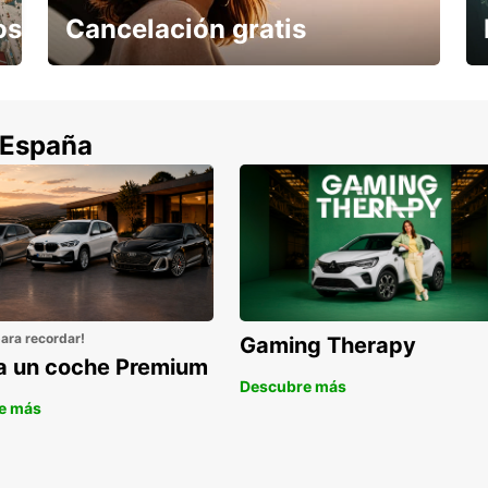
os
Cancelación gratis
Cancela sin coste si tu vuelo se cancela
 España
para recordar!
Gaming Therapy
la un coche Premium
Descubre más
e más