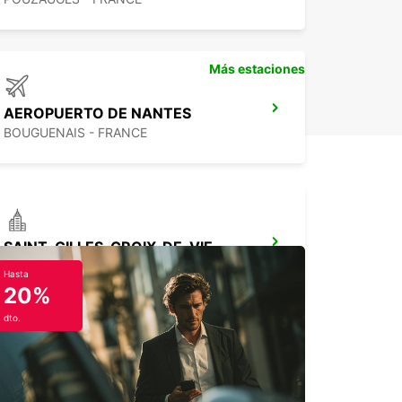
Más estaciones
AEROPUERTO DE NANTES
BOUGUENAIS - FRANCE
SAINT-GILLES-CROIX-DE-VIE
SAINT GILLES CROIX DE VIE - FRANCE
Hasta
20%
dto.