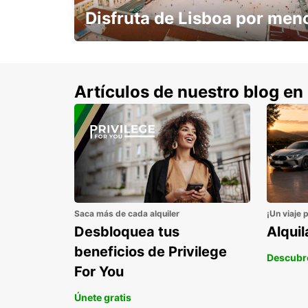
Disfruta de Lisboa por men
con un 15% de descuento.
Artículos de nuestro blog en
Saca más de cada alquiler
¡Un viaje 
Desbloquea tus
Alqui
beneficios de Privilege
Descubr
For You
Únete gratis