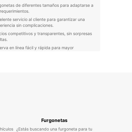
gonetas de diferentes tamaños para adaptarse a
 requerimientos.
elente servicio al cliente para garantizar una
eriencia sin complicaciones.
cios competitivos y transparentes, sin sorpresas
ltas.
erva en línea fácil y rápida para mayor
odidad.
 que estés planificando un viaje en familia, una
za o un proyecto de trabajo, Europcar en La
sur-Yon tiene la furgoneta perfecta para ti. ¡No
s más y reserva la tuya ahora!
Furgonetas
hículos
¿Estás buscando una furgoneta para tu