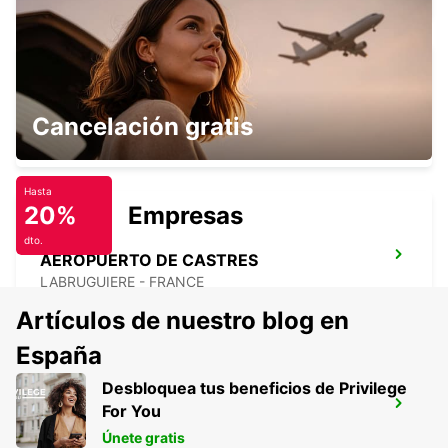
CASTRES
Cancelación gratis
CASTRES - FRANCE
Hasta
20%
Empresas
dto.
AEROPUERTO DE CASTRES
LABRUGUIERE - FRANCE
Artículos de nuestro blog en
España
Desbloquea tus beneficios de Privilege
ALBI
For You
PUYGONZON - FRANCE
Únete gratis