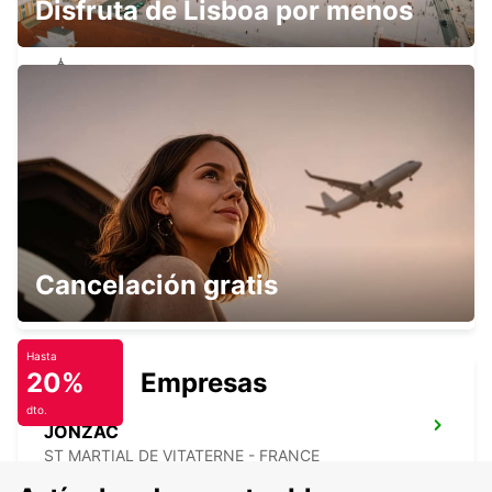
Disfruta de Lisboa por menos
LESPARRE-MEDOC
LESPARRE-MEDOC - FRANCE
BISCARROSSE
Cancelación gratis
BISCARROSSE - FRANCE
Hasta
20%
Empresas
dto.
JONZAC
ST MARTIAL DE VITATERNE - FRANCE