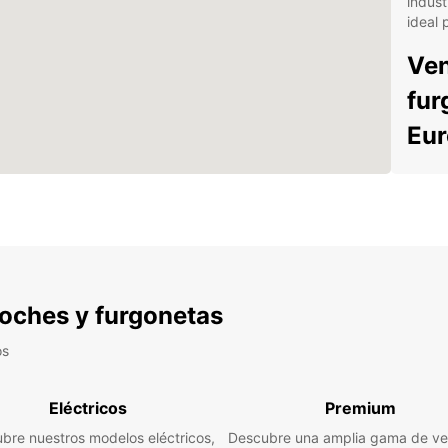
indust
ideal 
Ven
fur
Eur
Europ
utilit
las ne
empre
de me
furgo
desde
 coches y furgonetas
Ademá
os
empres
(EBSS)
corpor
Eléctricos
Premium
alquil
bre nuestros modelos eléctricos,
Descubre una amplia gama de ve
posibi