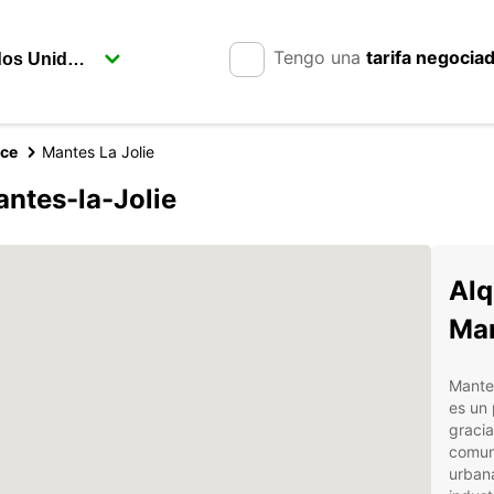
Tengo una
tarifa negocia
nce
Mantes La Jolie
ntes-la-Jolie
Alq
Man
Mantes
es un 
gracia
comuni
urban