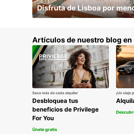
Disfruta de Lisboa por men
con un 15% de descuento.
Artículos de nuestro blog en
Saca más de cada alquiler
¡Un viaje 
Desbloquea tus
Alqui
beneficios de Privilege
Descubr
For You
Únete gratis