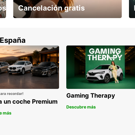
os
Cancelación gratis
Cancela sin coste si tu vuelo se cancela
 España
para recordar!
Gaming Therapy
la un coche Premium
Descubre más
e más