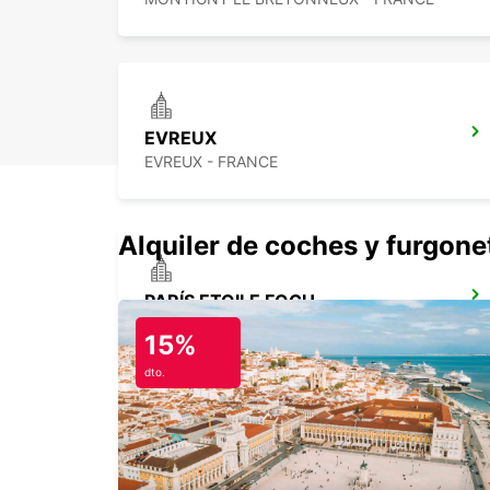
EVREUX
EVREUX - FRANCE
Alquiler de coches y furgone
PARÍS ETOILE FOCH
PARIS - FRANCE
15%
dto.
ESTACIÓN DE TREN DE PARÍS MONTPARNASSE
PARIS - FRANCE