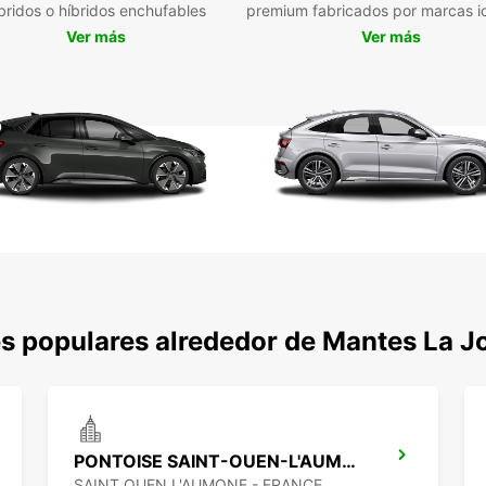
bridos o híbridos enchufables
premium fabricados por marcas i
comod
Ver más
Ver más
Para r
estrat
estaci
Amp
Ser
Alqu
Rec
Res
Ate
Opc
s populares alrededor de Mantes La Jo
Con Eu
Mantes
facili
PONTOISE SAINT-OUEN-L'AUMONE
SAINT OUEN L'AUMONE - FRANCE