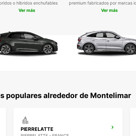
bridos o híbridos enchufables
premium fabricados por marcas i
que su
Ver más
Ver más
Res
Mon
No pie
y conv
con Eu
local 
la bie
s populares alrededor de Montelimar
PIERRELATTE
PIERRELATTE - FRANCE