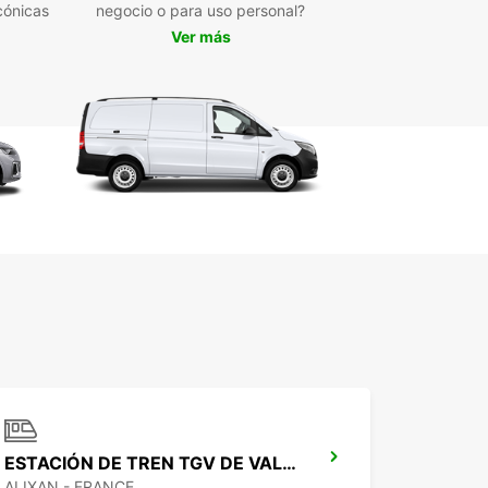
cónicas
 viaje sea inolvidable.
negocio o para uso personal?
Ver más
erve su furgoneta en
télimar hoy mismo
rda la oportunidad de disfrutar de la flexibilidad
eniencia de alquilar una furgoneta en Montélimar
ropcar. Reserve en línea o visite nuestra agencia
para obtener más información. ¡Esperamos darle
nvenida pronto!
ESTACIÓN DE TREN TGV DE VALENCE
ALIXAN - FRANCE