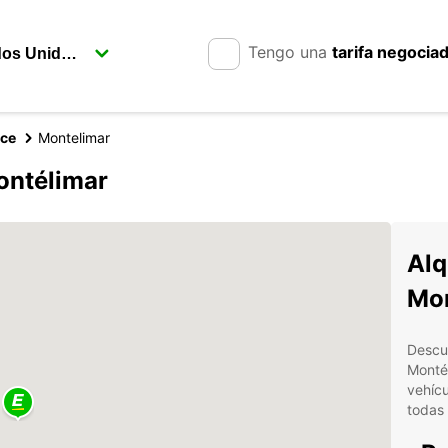
Tengo una
tarifa negocia
nce
Montelimar
ontélimar
Alq
Mon
Descub
Monté
vehícu
todas 