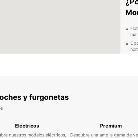
¿Po
Mon
Flo
man
Opc
hora
Ser
exp
Con
par
Des
 coches y furgonetas
fur
os
Explor
comod
Eléctricos
Premium
ofrece
bre nuestros modelos eléctricos,
Descubre una amplia gama de ve
escap