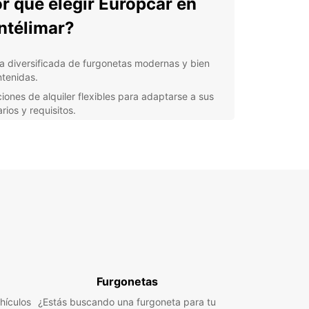
r qué elegir Europcar en
télimar?
ta diversificada de furgonetas modernas y bien
tenidas.
iones de alquiler flexibles para adaptarse a sus
rios y requisitos.
vicio al cliente excepcional para garantizar una
eriencia sin complicaciones.
veniencia de múltiples ubicaciones en Montélimar
a mayor accesibilidad.
cubra Montélimar con una
goneta de Europcar
e Montélimar y sus alrededores con la libertad y
idad que solo una furgoneta de Europcar puede
Furgonetas
r. Desde recorridos por la ciudad hasta
hículos
adas de fin de semana, estamos aquí para hacer
¿Estás buscando una furgoneta para tu