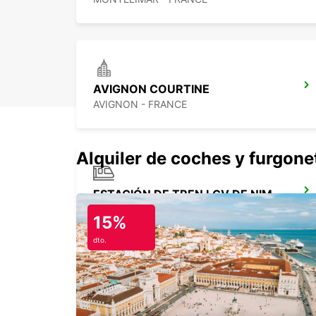
AVIGNON COURTINE
AVIGNON - FRANCE
Alquiler de coches y furgone
ESTACIÓN DE TREN LGV DE NIMES PONT DU GARD
MANDUEL - FRANCE
15%
dto.
GRENOBLE ECHIROLLES
ECHIROLLES - FRANCE