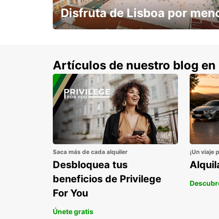
Disfruta de Lisboa por men
con un 15% de descuento.
Artículos de nuestro blog en
Saca más de cada alquiler
¡Un viaje 
Desbloquea tus
Alqui
beneficios de Privilege
Descubr
For You
Únete gratis