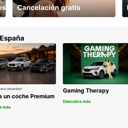
os
Cancelación gratis
Cancela sin coste si tu vuelo se cancela
 España
para recordar!
Gaming Therapy
la un coche Premium
Descubre más
e más