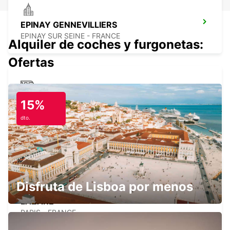
EPINAY GENNEVILLIERS
EPINAY SUR SEINE - FRANCE
Alquiler de coches y furgonetas:
Ofertas
ESTACIÓN DE TREN DE PARÍS GARE DU
15%
NORD
dto.
PARIS - FRANCE
Disfruta de Lisboa por menos
ESTACIÓN DE TREN DE PARÍS SAINT-
LAZARE
PARIS - FRANCE