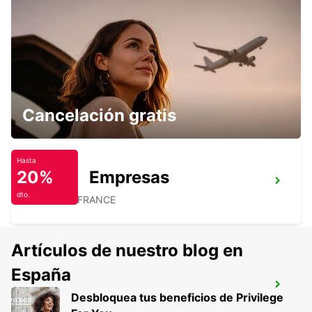
ESTACIÓN DE TREN DE PARÍS GARE DE
LYON
PARIS - FRANCE
Cancelación gratis
Hasta
20%
Empresas
LOGNES
dto.
LOGNES - FRANCE
Artículos de nuestro blog en
España
PARÍS ETOILE FOCH
Desbloquea tus beneficios de Privilege
PARIS - FRANCE