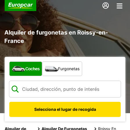
Alquiler de furgonetas en Roissy-en-
France
¿Qué tipo de vehículo?
Coches
Furgonetas
Selecciona el lugar de recogida
Alquiler de
Alquiler De Furgonetas
Roissy En