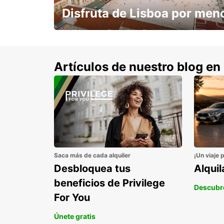
Disfruta de Lisboa por men
con un 15% de descuento.
Artículos de nuestro blog en
Saca más de cada alquiler
¡Un viaje 
Desbloquea tus
Alqui
beneficios de Privilege
Descubr
For You
Únete gratis