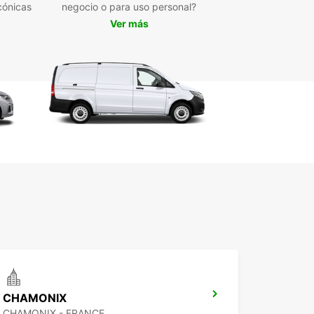
cónicas
negocio o para uso personal?
va tu furgoneta con Europcar hoy y disfruta de
Ver más
periencia de alquiler sin complicaciones en
ches!
CHAMONIX
CHAMONIX - FRANCE