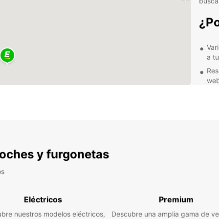
buscas
¿Po
Var
a t
Res
web
Ate
ser
Ubi
alr
Fle
opc
 coches y furgonetas
No imp
os
mudan
famili
Nuestr
Eléctricos
Premium
para s
Sallan
bre nuestros modelos eléctricos,
Descubre una amplia gama de ve