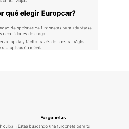
 en tus viajes.
r qué elegir Europcar?
iedad de opciones de furgonetas para adaptarse
us necesidades de carga.
erva rápida y fácil a través de nuestra página
 o la aplicación móvil.
nción al cliente de calidad para brindarte el mejor
vicio en todo momento.
caciones convenientes en Sallanches y sus
ededores para tu comodidad.
xibilidad en términos de duración de alquiler y
iones de seguro.
orta si necesitas una furgoneta para una
za, un viaje de negocios o unas vacaciones en
a, Europcar tiene la solución perfecta para ti.
a flota de vehículos está bien mantenida y lista
Furgonetas
atisfacer tus necesidades de transporte en
ches y más allá.
hículos
¿Estás buscando una furgoneta para tu