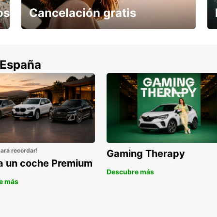
os
Cancelación gratis
Cancela sin coste si tu vuelo se cancela
 España
para recordar!
Gaming Therapy
la un coche Premium
Descubre más
e más