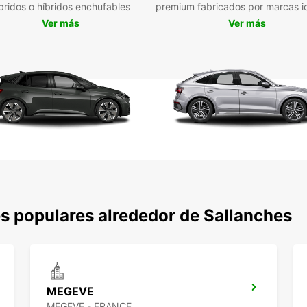
bridos o híbridos enchufables
premium fabricados por marcas i
¡Reser
Ver más
Ver más
una ex
Sallan
s populares alrededor de Sallanches
MEGEVE
MEGEVE - FRANCE