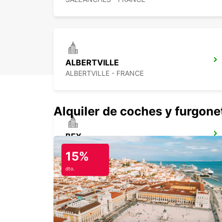
ALBERTVILLE
ALBERTVILLE - FRANCE
Alquiler de coches y furgone
BEX
BEX - SWITZERLAND
15%
dto.
GINEBRA, CENTRO
GENEVA - SWITZERLAND