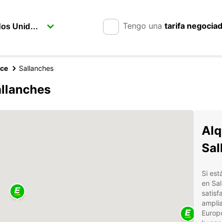
Tengo una
tarifa negocia
nce
Sallanches
allanches
Alq
Sal
Si est
en Sal
satisf
amplia
Europc