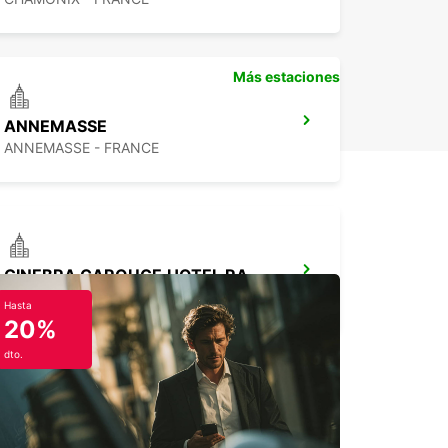
Más estaciones
ANNEMASSE
ANNEMASSE - FRANCE
GINEBRA CAROUGE,HOTEL RAMADA ENCORE
GRAND-LANCY - SWITZERLAND
Hasta
20%
dto.