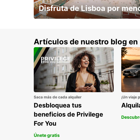
Disfruta de Lisboa por men
con un 15% de descuento.
Artículos de nuestro blog en
Saca más de cada alquiler
¡Un viaje 
Desbloquea tus
Alqui
beneficios de Privilege
Descubr
For You
Únete gratis