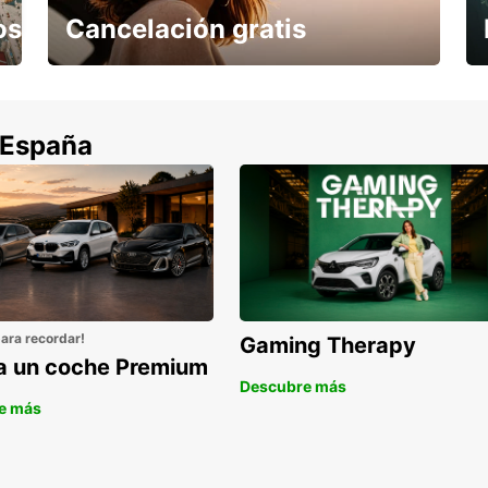
os
Cancelación gratis
Cancela sin coste si tu vuelo se cancela
 España
para recordar!
Gaming Therapy
la un coche Premium
Descubre más
e más