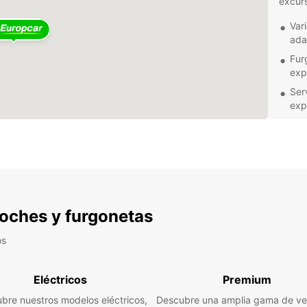
excurs
Var
ada
Fur
exp
Ser
exp
Res
pla
No imp
con u
soluci
furgon
 coches y furgonetas
propor
permit
confia
os
¡No es
en Vi
Eléctricos
Premium
aventu
bre nuestros modelos eléctricos,
Descubre una amplia gama de ve