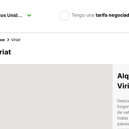
Tengo una
tarifa negocia
nce
Viriat
riat
Alq
Vir
Descub
furgon
de veh
todas 
plane