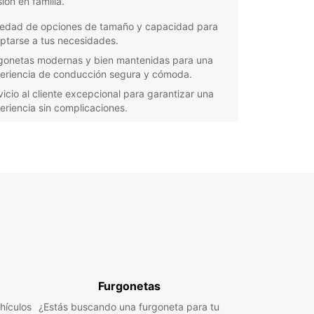
ión en familia.
iedad de opciones de tamaño y capacidad para
ptarse a tus necesidades.
gonetas modernas y bien mantenidas para una
eriencia de conducción segura y cómoda.
vicio al cliente excepcional para garantizar una
eriencia sin complicaciones.
ervas en línea fáciles y rápidas para una
nificación conveniente.
orta si eres un particular que necesita ayuda
na mudanza o un profesional que busca una
ón de movilidad temporal, Europcar tiene la
eta perfecta para ti en Viriat. Nuestro objetivo es
cionarte un servicio de alquiler de calidad que te
a disfrutar de la tranquilidad de tener un vehículo
ble a tu disposición.
peres más y reserva tu furgoneta con Europcar
riat hoy mismo para comenzar tu próxima
Furgonetas
ra con total confianza y comodidad!
hículos
¿Estás buscando una furgoneta para tu