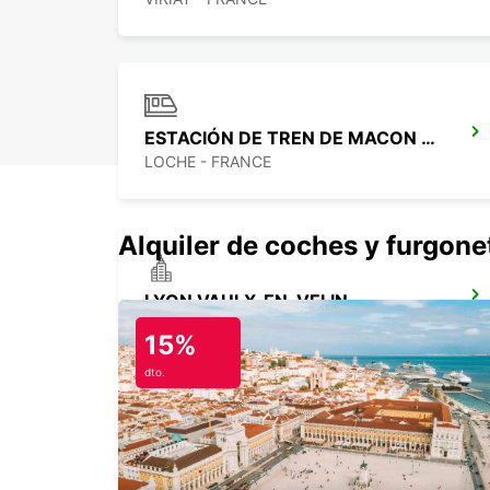
ESTACIÓN DE TREN DE MACON LOCHE
LOCHE - FRANCE
Alquiler de coches y furgone
LYON VAULX-EN-VELIN
VAULX EN VELIN - FRANCE
15%
dto.
CHALON-SUR-SAONE
CHALON SUR SAONE - FRANCE